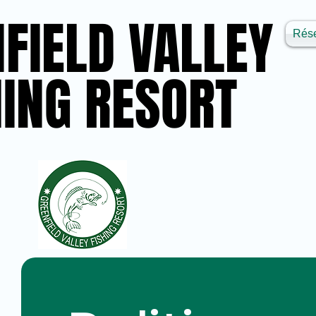
FIELD VALLEY
FIELD VALLEY
Rése
HING RESORT
HING RESORT